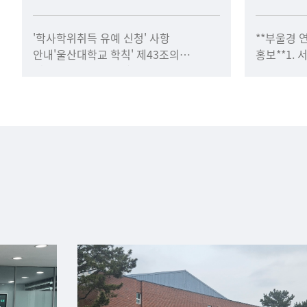
'학사학위취득 유예 신청' 사항
**부울경 
안내'울산대학교 학칙' 제43조의
홍보**1.
3(학사학위취득 유예) 및 '학사학위취득
멘토링2. 운영
유예 운영 규정'에 의거하여, 2026년 8월
서비스가. 
졸업가능자의 학사학