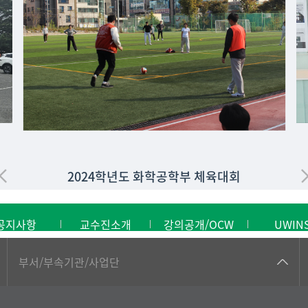
2024학년도 화학공학부 체육대회
공지사항
교수진소개
강의공개/OCW
UWIN
공동기기센터
부서/부속기관/사업단
공학교육혁신센터
과학영재교육원