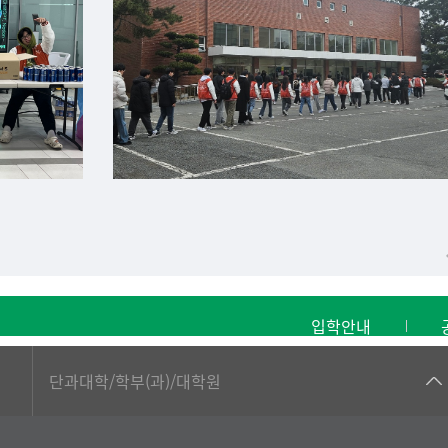
입학안내
■인문대학
단과대학/학부(과)/대학원
▷국어국문학부
▷영어영문학과