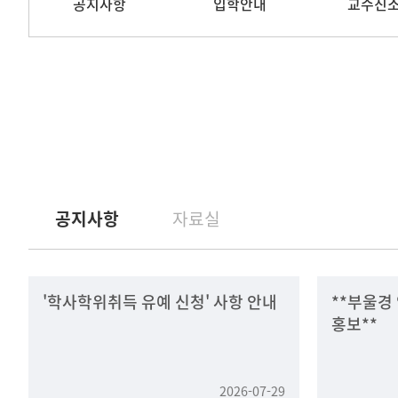
공지사항
입학안내
교수진
공지사항
자료실
'학사학위취득 유예 신청' 사항 안내
**부울경
홍보**
2026-07-29