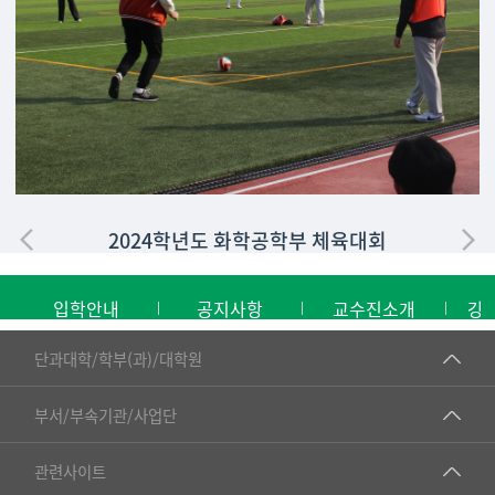
2024학년도 화학공학부 체육대회
입학안내
공지사항
교수진소개
강
■인문대학
단과대학/학부(과)/대학원
▷국어국문학부
공동기기센터
부서/부속기관/사업단
▷영어영문학과
공학교육혁신센터
건강가정지원센터
관련사이트
▷일본어·일본학과
과학영재교육원