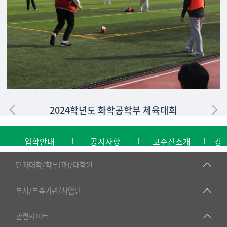
2024학년도 화학공학부 체육대회
입학안내
공지사항
교수진소개
강
■인문대학
단과대학/학부(과)/대학원
▷국어국문학부
공동기기센터
부서/부속기관/사업단
▷영어영문학과
공학교육혁신센터
건강가정지원센터
관련사이트
▷일본어·일본학과
과학영재교육원