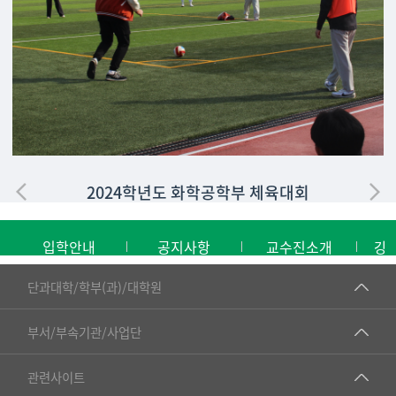
2024학년도 화학공학부 체육대회
입학안내
공지사항
교수진소개
강
■인문대학
단과대학/학부(과)/대학원
▷국어국문학부
공동기기센터
부서/부속기관/사업단
▷영어영문학과
공학교육혁신센터
건강가정지원센터
관련사이트
▷일본어·일본학과
과학영재교육원